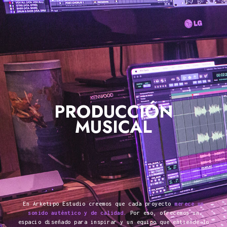
PRODUCCIÓN
MUSICAL
En Arketipo Estudio creemos que cada proyecto
merece un
sonido auténtico y de calidad.
Por eso, ofrecemos un
espacio diseñado para inspirar y un equipo que entiende lo