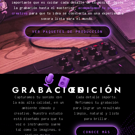
importante que es cuidar cada detalle de tu música. Desde
la grabación hasta el mastering,
acompañamos tu proceso
creativo
para que tu idea se convierta en una experiencia
sonora lista para el mundo.
VER PAQUETES DE PRODUCCIÓN
GRABACION
EDICIÓN
Capturamos tu sonido con
Cada detalle importa.
la más alta calidad, en un
Refinamos tu grabación
ambiente cómodo y
para lograr un resultado
creativo. Nuestro estudio
limpio, natural y listo
está diseñado para que tu
para brillar.
voz o instrumento suene
tal como lo imaginas… o
CONOCE MÁS