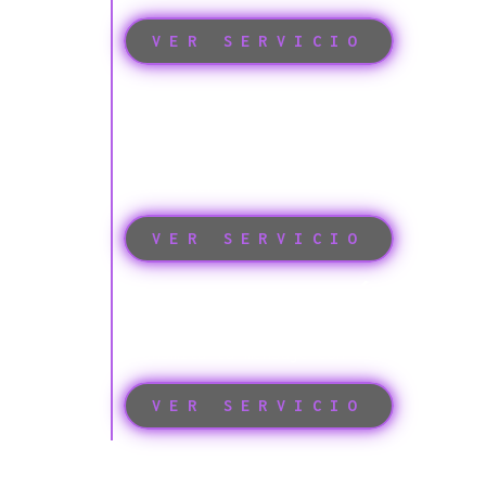
VER SERVICIO
MASTERING PR
DE AUDIO
El último toque para que tu proyecto su
cada track.
VER SERVICIO
PRODUCCIÓN D
Dale voz a tus ideas. Te acompañamos en
transmita tu mensaje con claridad.
VER SERVICIO