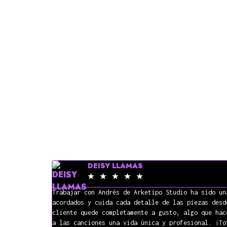
CONTAMOS
LO QU
DEISY LLAMAS
☆
☆
☆
☆
☆
Trabajar con Andrés de Arketipo Studio ha sido un
acordados y cuida cada detalle de las piezas desd
cliente quede completamente a gusto, algo que hac
a las canciones una vida única y profesional. ¡To