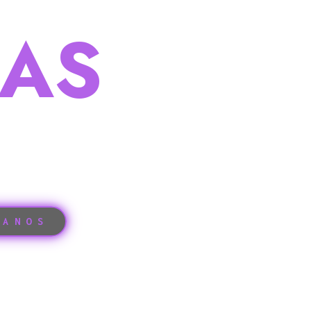
ESTAMO
EAS
EN
O
CREAMOS, TE GUIAMOS Y
TANOS