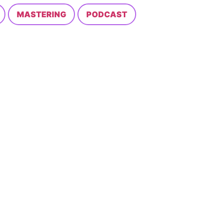
MASTERING
PODCAST
AUDIO PROFESIONAL
lidad, en un ambiente cómodo y creativo. Nuestro estu
 o incluso mejor.
DIO PROFESIONAL
ación para lograr un resultado limpio, natural y list
SIONAL
música. Hacemos que cada elemento se escuche en su lu