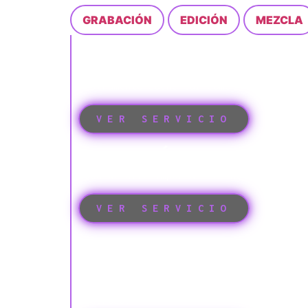
GRABACIÓN
EDICIÓN
MEZCLA
GRABACIÓN DE 
Capturamos tu sonido con la más alta ca
instrumento suene tal como lo imaginas…
VER SERVICIO
EDICIÓN DE AU
Cada detalle importa. Refinamos tu grab
VER SERVICIO
MEZCLA PROFE
DE AUDIO
Damos balance, espacio y carácter a tu 
poderosa.