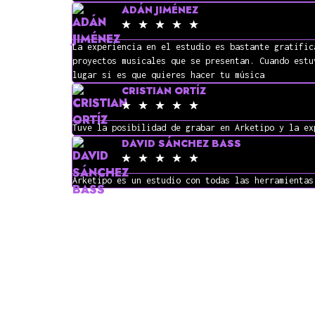
ADÁN JIMÉNEZ
☆
☆
☆
☆
☆
La experiencia en el estudio es bastante gratific
proyectos musicales que se presentan. Cuando estu
lugar si es que quieres hacer tu música
CRISTIAN ORTÍZ
☆
☆
☆
☆
☆
Tuve la posibilidad de grabar en Arketipo y la ex
DAVID SÁNCHEZ BASS
☆
☆
☆
☆
☆
Arketipo es un estudio con todas las herramientas