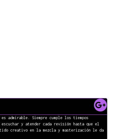
 DE
LA MÁS
IENTES
 es admirable. Siempre cumple los tiempos
 escuchar y atender cada revisión hasta que el
tido creativo en la mezcla y masterización le da