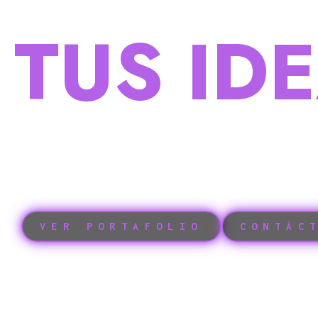
MANIF
TUS ID
SONID
BIENVENIDOS A ARKETIPO ESTUDIO, DONDE 
PRODUCIMOS TU PROYECTO SONORO.
VER PORTAFOLIO
CONTÁC